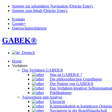
Springe zur sekundären Navigation (Drücke Enter).
Springe zum Inhalt (Drücke Enter).
Kontakt
Google+
Datenschutzerklärung
GABEK®
Deutsch
Home
Verfahren
Das Verfahren GABEK®
Was ist GABEK® ?
Die philosophischen Grundlagen
Der Nutzen von GABEK®
Das Verfahren kreativer Selbstorganisa
Publikationen
Auswertung und Analyse
Übersicht
Kommunikation in komplexen Organis
Navigieren in der Begriffslandschaft