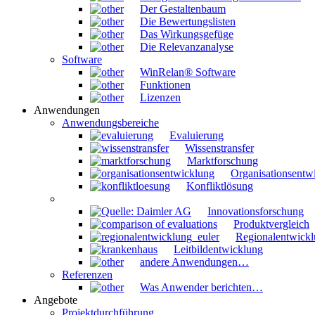
Der Gestaltenbaum
Die Bewertungslisten
Das Wirkungsgefüge
Die Relevanzanalyse
Software
WinRelan® Software
Funktionen
Lizenzen
Anwendungen
Anwendungsbereiche
Evaluierung
Wissenstransfer
Marktforschung
Organisationsentw
Konfliktlösung
Innovationsforschung
Produktvergleich
Regionalentwick
Leitbildentwicklung
andere Anwendungen…
Referenzen
Was Anwender berichten…
Angebote
Projektdurchführung