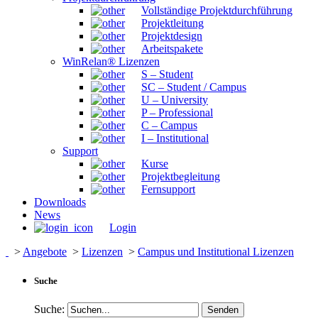
Vollständige Projektdurchführung
Projektleitung
Projektdesign
Arbeitspakete
WinRelan® Lizenzen
S – Student
SC – Student / Campus
U – University
P – Professional
C – Campus
I – Institutional
Support
Kurse
Projektbegleitung
Fernsupport
Downloads
News
Login
>
Angebote
>
Lizenzen
>
Campus und Institutional Lizenzen
Suche
Suche: