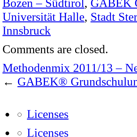
Bozen – Südtirol
,
GABEK Ge
Universität Halle
,
Stadt Ste
Innsbruck
Comments are closed.
Methodenmix 2011/13 – Ne
←
GABEK® Grundschulung a
Licenses
Licenses