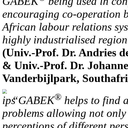
GABEK
being used in confl
encouraging co-operation b
African labour relations sy
highly industrialised region
(Univ.-Prof. Dr. Andries 
& Univ.-Prof. Dr. Johann
Vanderbijlpark, Southafri
®
“GABEK
helps to find a
problems allowing not only 
perceptions of different per