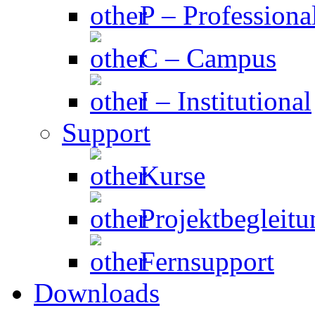
P – Professiona
C – Campus
I – Institutional
Support
Kurse
Projektbegleitu
Fernsupport
Downloads