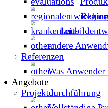
Produk
Region
Leitbildent
andere Anwen
Referenzen
Was Anwender 
Angebote
Projektdurchführung
Vollständige P