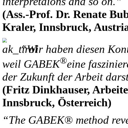
interpretaions and so on.”
(Ass.-Prof. Dr. Renate Bu
Kraler, Innsbruck, Austri
“Wir haben diesen Konta
®
weil GABEK
eine faszinie
der Zukunft der Arbeit darst
(Fritz Dinkhauser, Arbei
Innsbruck, Österreich)
“The GABEK® method reveal