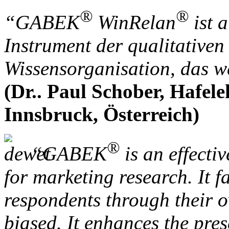
®
®
“GABEK
WinRelan
ist a
Instrument der qualitative
Wissensorganisation, das we
(Dr.. Paul Schober, Hafe
Innsbruck, Österreich)
®
“GABEK
is an effecti
for marketing research. It fa
respondents through their ow
biased. It enhances the pres