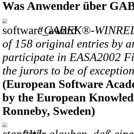
Was Anwender über GAB
“GABEK®-WINRELAN®
of 158 original entries by a
participate in EASA2002 Fi
the jurors to be of exceptio
(European Software Acad
by the European Knowledg
Ronneby, Sweden)
“Wir glauben, daß eine