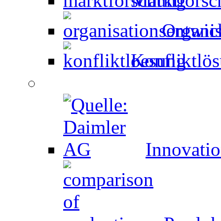
Marktforsc
Organi
Konfliktlö
Innovati