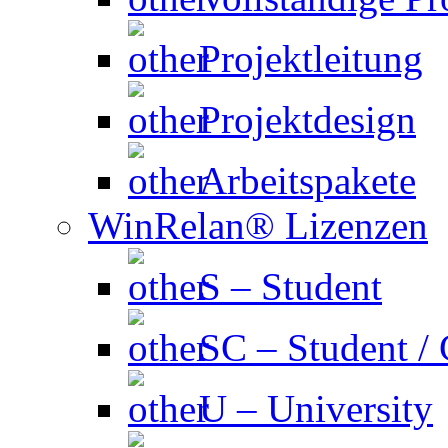
Projektleitung
Projektdesign
Arbeitspakete
WinRelan® Lizenzen
S – Student
SC – Student /
U – University