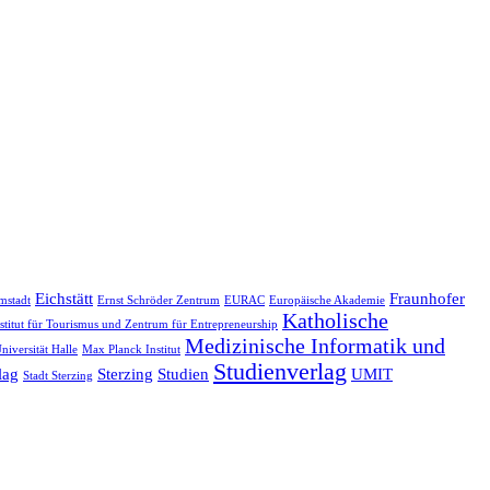
Eichstätt
Fraunhofer
mstadt
Ernst Schröder Zentrum
EURAC
Europäische Akademie
Katholische
stitut für Tourismus und Zentrum für Entrepreneurship
Medizinische Informatik und
niversität Halle
Max Planck Institut
Studienverlag
lag
Sterzing
Studien
UMIT
Stadt Sterzing