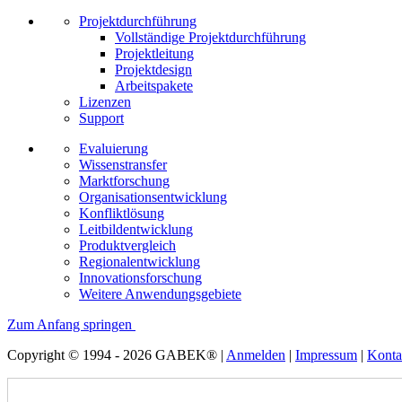
Projektdurchführung
Vollständige Projektdurchführung
Projektleitung
Projektdesign
Arbeitspakete
Lizenzen
Support
Evaluierung
Wissenstransfer
Marktforschung
Organisationsentwicklung
Konfliktlösung
Leitbildentwicklung
Produktvergleich
Regionalentwicklung
Innovationsforschung
Weitere Anwendungsgebiete
Zum Anfang springen
Copyright © 1994 - 2026 GABEK® |
Anmelden
|
Impressum
|
Konta