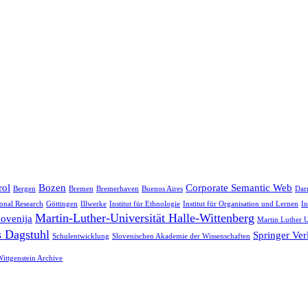
rol
Bozen
Corporate Semantic Web
Bergen
Bremen
Bremerhaven
Buenos Aires
Dar
ional Research
Göttingen
Illwerke
Institut für Ethnologie
Institut für Organisation und Lernen
In
Martin-Luther-Universität Halle-Wittenberg
lovenija
Martin Luther U
s Dagstuhl
Springer Ver
Schulentwicklung
Slovenischen Akademie der Wissenschaften
ittgenstein Archive