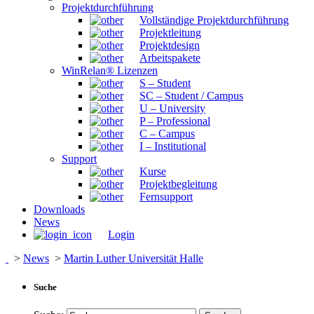
Projektdurchführung
Vollständige Projektdurchführung
Projektleitung
Projektdesign
Arbeitspakete
WinRelan® Lizenzen
S – Student
SC – Student / Campus
U – University
P – Professional
C – Campus
I – Institutional
Support
Kurse
Projektbegleitung
Fernsupport
Downloads
News
Login
>
News
>
Martin Luther Universität Halle
Suche