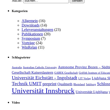
Suche:
Kategorien
Allgemein
(16)
Downloads
(14)
Lehrveranstaltungen
(23)
Publikationen
(20)
Symposium
(7)
Vorträge
(24)
WinRelan
(11)
Schlagwörter
Autonome Provinz Bozen – Südti
Australia
Australian Catholic University
Gesellschaft Kaiserslautern
GABEK Gesellschaft
Griffith Institute of Educat
Universität Eichstätt - Ingolstadt
Ljubljana S
LIT Verlag
Technik UMIT
preprint
Schlos
Qualmeth
Rheinland
Salzburg
Universität Innsbruck
Universität Ljubljana
W
Video