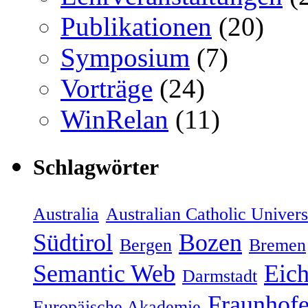
Publikationen
(20)
Symposium
(7)
Vorträge
(24)
WinRelan
(11)
Schlagwörter
Australia
Australian Catholic Univers
Südtirol
Bozen
Bergen
Bremen
Semantic Web
Eich
Darmstadt
Fraunhofe
Europäische Akademie