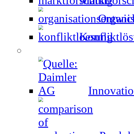
Marktforsc
Organi
Konfliktlö
Innovati