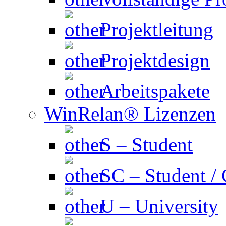
Projektleitung
Projektdesign
Arbeitspakete
WinRelan® Lizenzen
S – Student
SC – Student /
U – University