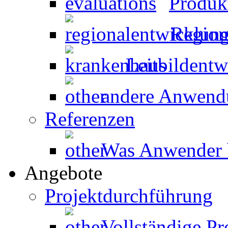
Produk
Region
Leitbildent
andere Anwen
Referenzen
Was Anwender 
Angebote
Projektdurchführung
Vollständige P