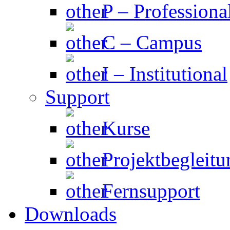
P – Professiona
C – Campus
I – Institutional
Support
Kurse
Projektbegleitu
Fernsupport
Downloads