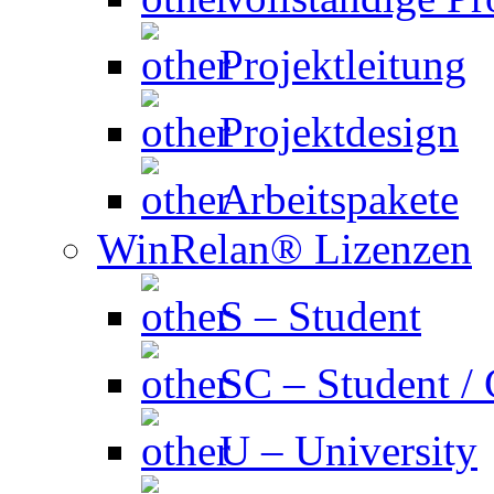
Projektleitung
Projektdesign
Arbeitspakete
WinRelan® Lizenzen
S – Student
SC – Student /
U – University