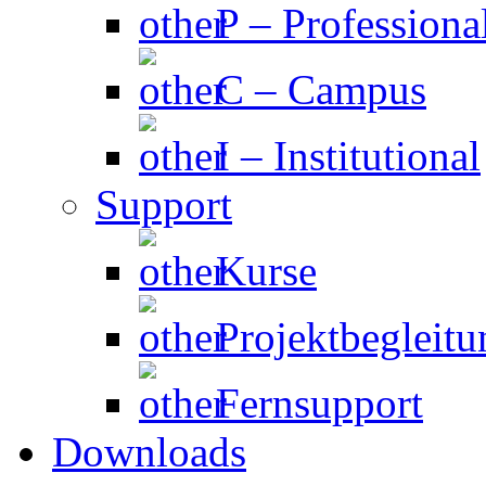
P – Professiona
C – Campus
I – Institutional
Support
Kurse
Projektbegleitu
Fernsupport
Downloads