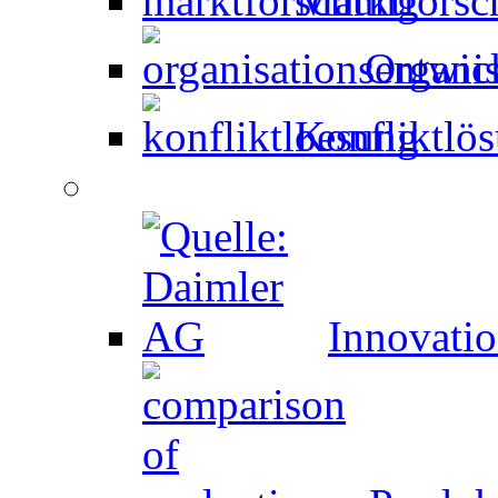
Marktforsc
Organi
Konfliktlö
Innovati