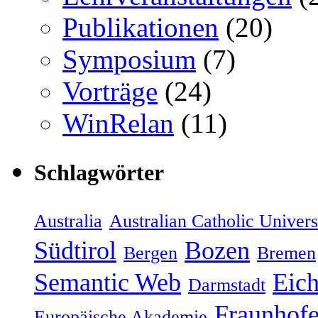
Publikationen
(20)
Symposium
(7)
Vorträge
(24)
WinRelan
(11)
Schlagwörter
Australia
Australian Catholic Univers
Südtirol
Bozen
Bergen
Bremen
Semantic Web
Eich
Darmstadt
Fraunhofe
Europäische Akademie