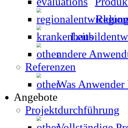
Produk
Region
Leitbildent
andere Anwen
Referenzen
Was Anwender 
Angebote
Projektdurchführung
Vollständige P