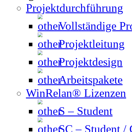
Projektdurchführung
Vollständige P
Projektleitung
Projektdesign
Arbeitspakete
WinRelan® Lizenzen
S – Student
SC – Student /