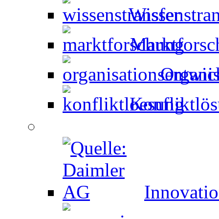
Wissenstran
Marktforsc
Organi
Konfliktlö
Innovati