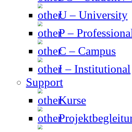
U – University
P – Professiona
C – Campus
I – Institutional
Support
Kurse
Projektbegleitu