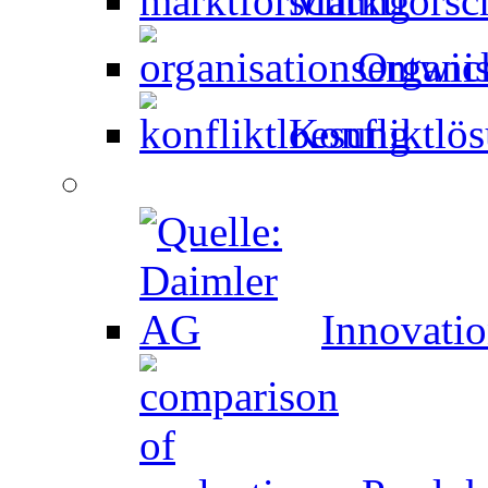
Marktforsc
Organi
Konfliktlö
Innovati