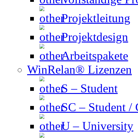
Projektleitung
Projektdesign
Arbeitspakete
WinRelan® Lizenzen
S – Student
SC – Student /
U – University