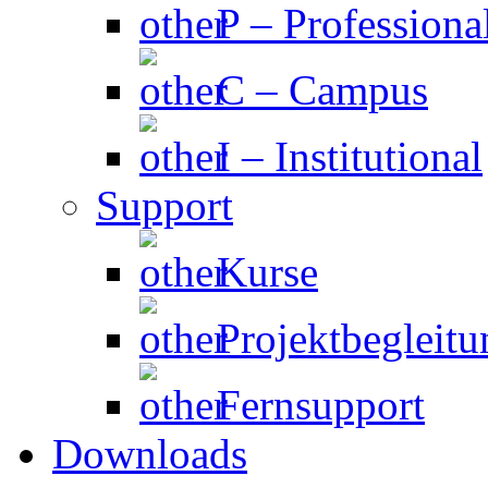
P – Professiona
C – Campus
I – Institutional
Support
Kurse
Projektbegleitu
Fernsupport
Downloads