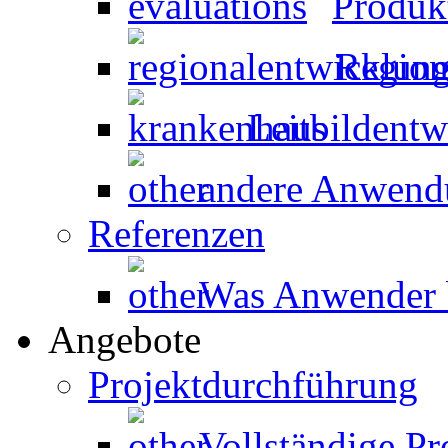
Produk
Region
Leitbildent
andere Anwen
Referenzen
Was Anwender 
Angebote
Projektdurchführung
Vollständige P