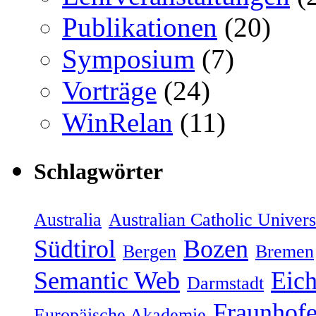
Publikationen
(20)
Symposium
(7)
Vorträge
(24)
WinRelan
(11)
Schlagwörter
Australia
Australian Catholic Univers
Südtirol
Bozen
Bergen
Bremen
Semantic Web
Eich
Darmstadt
Fraunhofe
Europäische Akademie