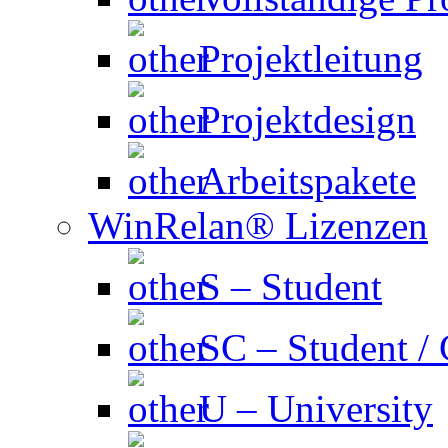
Projektleitung
Projektdesign
Arbeitspakete
WinRelan® Lizenzen
S – Student
SC – Student /
U – University