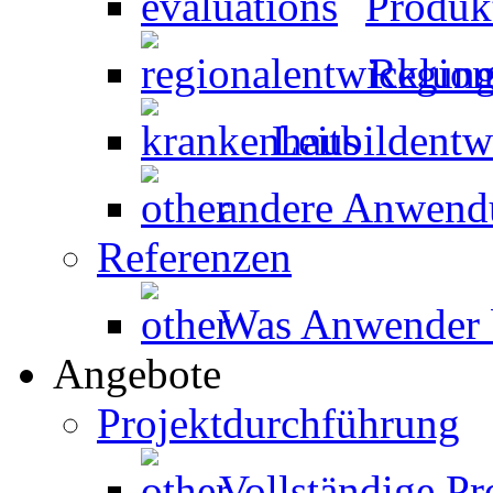
Produk
Region
Leitbildent
andere Anwen
Referenzen
Was Anwender 
Angebote
Projektdurchführung
Vollständige P