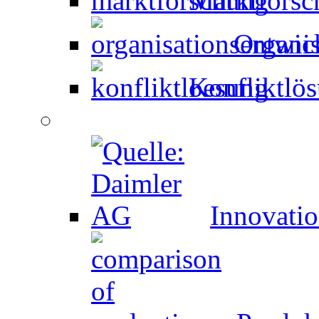
Marktforsc
Organi
Konfliktlö
Innovati