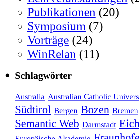
Publikationen
(20)
Symposium
(7)
Vorträge
(24)
WinRelan
(11)
Schlagwörter
Australia
Australian Catholic Univers
Südtirol
Bozen
Bergen
Bremen
Semantic Web
Eich
Darmstadt
Fraunhofe
Europäische Akademie