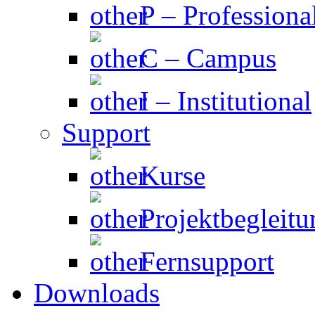
P – Professiona
C – Campus
I – Institutional
Support
Kurse
Projektbegleitu
Fernsupport
Downloads